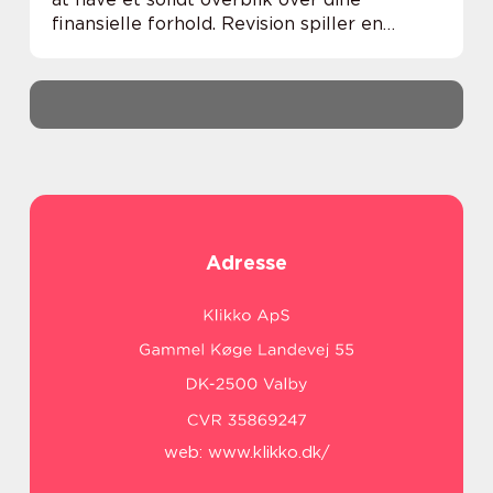
finansielle forhold. Revision spiller en
kritisk rolle i at sikre, at din virksomheds
økonomi er transparent, pålidelig og ov...
Adresse
web:
www.klikko.dk/