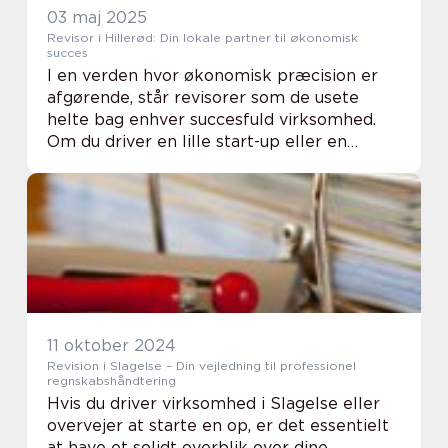
03 maj 2025
Revisor i Hillerød: Din lokale partner til økonomisk
succes
I en verden hvor økonomisk præcision er
afgørende, står revisorer som de usete
helte bag enhver succesfuld virksomhed.
Om du driver en lille start-up eller en
veletableret virksomhed, bliver det hurtigt
klart, hvor vigtigt d...
11 oktober 2024
Revision i Slagelse – Din vejledning til professionel
regnskabshåndtering
Hvis du driver virksomhed i Slagelse eller
overvejer at starte en op, er det essentielt
at have et solidt overblik over dine