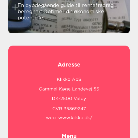
En dybdegående guide til rentefradrag
beregner: Optimer dit økonomiske
potentiale
Adresse
web:
www.klikko.dk/
Menu