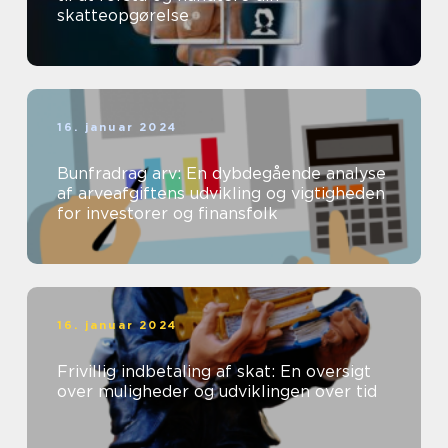
skatteopgørelse
16. januar 2024
Bunfradrag arv: En dybdegående analyse
af arveafgiftens udvikling og vigtigheden
for investorer og finansfolk
16. januar 2024
Frivillig indbetaling af skat: En oversigt
over muligheder og udviklingen over tid