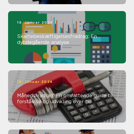
16. januar 2024
Skattebeskæftigelsesfradrag: En
dybdegående analyse
15. januar 2024
Månedsfradrag: En omfattende guide til
forståelse og udvikling over tid