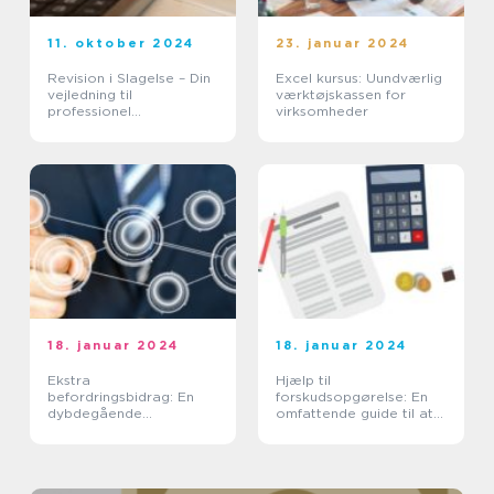
11. oktober 2024
23. januar 2024
Revision i Slagelse – Din
Excel kursus: Uundværlig
vejledning til
værktøjskassen for
professionel
virksomheder
regnskabshåndtering
18. januar 2024
18. januar 2024
Ekstra
Hjælp til
befordringsbidrag: En
forskudsopgørelse: En
dybdegående
omfattende guide til at
undersøgelse af
forstå og optimere din
fordelene og udviklingen
skatteproces