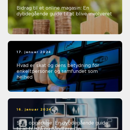
Bidrag til et online magasin: En
dybdegående guide til at blive involveret
17. januar 2024
Hvad er skat og dens betydning for
enkeltpersoner og samfundet som
helhed
16. januar 2024
Skat opgørelse: En dybdegående guide
til at forstå og håndtere din