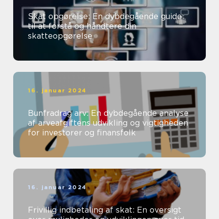
Skat opgørelse: En dybdegående guide
til at forstå og håndtere din
skatteopgørelse
16. januar 2024
Bunfradrag arv: En dybdegående analyse
af arveafgiftens udvikling og vigtigheden
for investorer og finansfolk
16. januar 2024
Frivillig indbetaling af skat: En oversigt