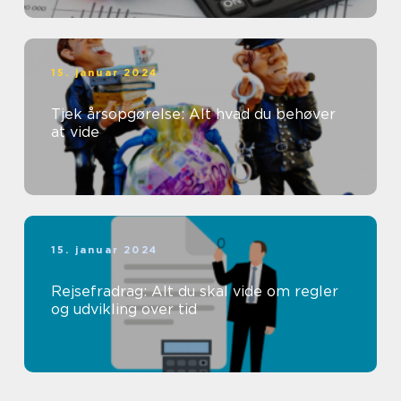
15. januar 2024
Tjek årsopgørelse: Alt hvad du behøver
at vide
15. januar 2024
Rejsefradrag: Alt du skal vide om regler
og udvikling over tid