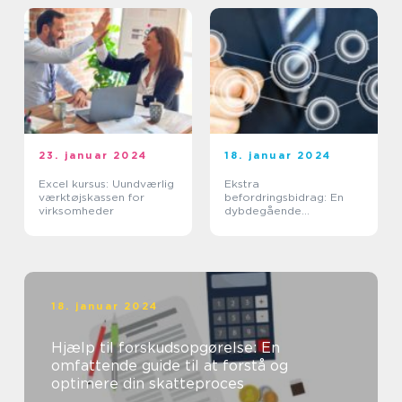
23. januar 2024
18. januar 2024
Excel kursus: Uundværlig
Ekstra
værktøjskassen for
befordringsbidrag: En
virksomheder
dybdegående
undersøgelse af
fordelene og udviklingen
18. januar 2024
Hjælp til forskudsopgørelse: En
omfattende guide til at forstå og
optimere din skatteproces