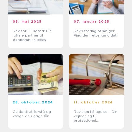
03. maj 2025
07. januar 2025
Revisor i Hillerød: Din
Rekruttering af sælger:
lokale partner til
Find den rette kandidat
økonomisk succes
28. oktober 2024
11. oktober 2024
Guide til at forstå og
Revision i Slagelse – Din
vælge de rigtige lån
vejledning til
professionel
regnskabshåndtering