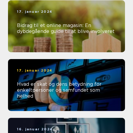
17. januar 2024
Bidrag til et online magasin: En
dybdegående guide til at blive involveret
17. januar 2024
Hvad er skat og dens betydning for
enkeltpersoner og samfundet som
helhed
16. januar 2024