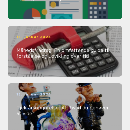
15. januar 2024
Månedsfradrag: En omfattende guide til
forståelse og udvikling over tid
15. januar 2024
Tjek årsopgørelse: Alt hvad du behøver
at vide