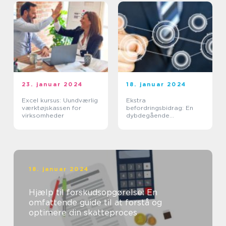
23. januar 2024
18. januar 2024
Excel kursus: Uundværlig
Ekstra
værktøjskassen for
befordringsbidrag: En
virksomheder
dybdegående
undersøgelse af
fordelene og udviklingen
18. januar 2024
Hjælp til forskudsopgørelse: En
omfattende guide til at forstå og
optimere din skatteproces