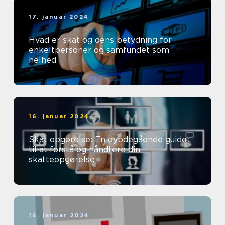
17. januar 2024
Hvad er skat og dens betydning for
enkeltpersoner og samfundet som
helhed
16. januar 2024
Skat opgørelse: En dybdegående guide
til at forstå og håndtere din
skatteopgørelse
16. januar 2024