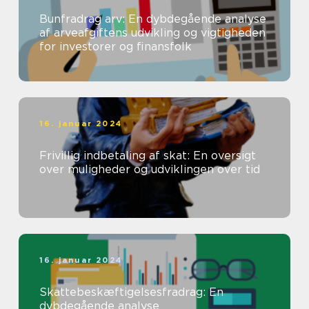
Bunfradrag arv: En dybdegående analyse
af arveafgiftens udvikling og vigtigheden
for investorer og finansfolk
16. januar 2024
Frivillig indbetaling af skat: En oversigt
over muligheder og udviklingen over tid
16. januar 2024
Skattebeskæftigelsesfradrag: En
dybdegående analyse