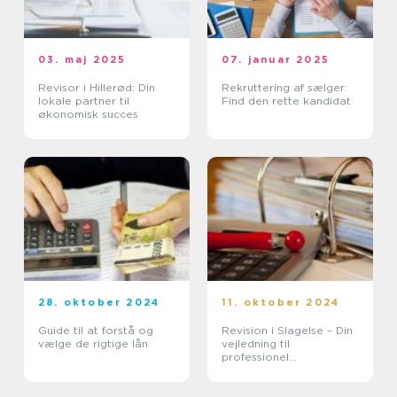
03. maj 2025
07. januar 2025
Revisor i Hillerød: Din
Rekruttering af sælger:
lokale partner til
Find den rette kandidat
økonomisk succes
28. oktober 2024
11. oktober 2024
Guide til at forstå og
Revision i Slagelse – Din
vælge de rigtige lån
vejledning til
professionel
regnskabshåndtering