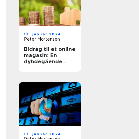
17. januar 2024
Peter Mortensen
Bidrag til et online
magasin: En
dybdegående
guide til at blive
involveret
17. januar 2024