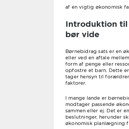
af en vigtig økonomisk f
Introduktion ti
bør vide
Børnebidrag sats er en ø
eller ved en aftale mellem
form af penge eller ress
opfostre et barn. Dette er
tager hensyn til forældre
faktorer.
I mange lande er børnebidr
modtager passende økono
sammen eller ej. Det er e
beslutninger, herunder s
økonomisk planlægning f