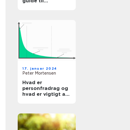
guide til
investorer og
finansfolk
17. januar 2024
Peter Mortensen
Hvad er
personfradrag og
hvad er vigtigt at
vide