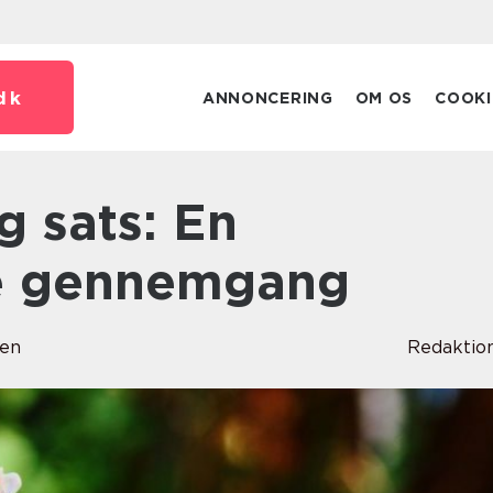
dk
ANNONCERING
OM OS
COOKI
e gennemgang
sen
Redaktio