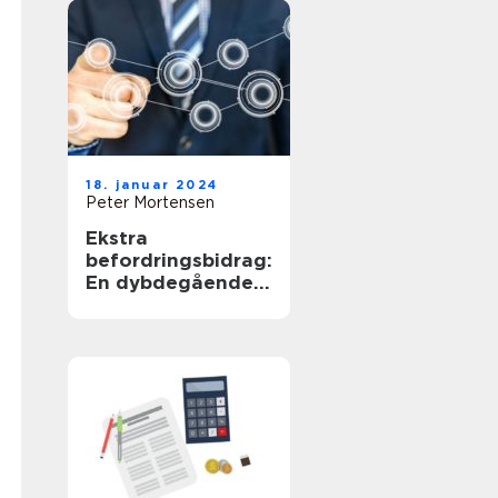
18. januar 2024
Peter Mortensen
Ekstra
befordringsbidrag:
En dybdegående
undersøgelse af
fordelene og
udviklingen