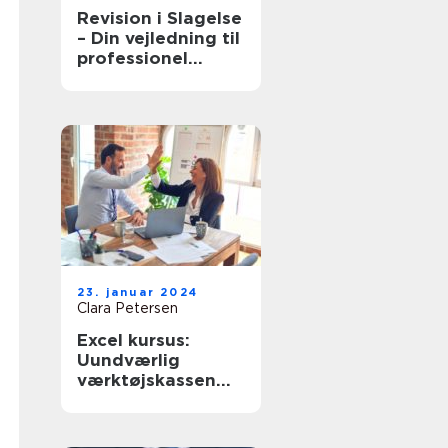
Revision i Slagelse
– Din vejledning til
professionel
regnskabshåndteri
ng
23. januar 2024
Clara Petersen
Excel kursus:
Uundværlig
værktøjskassen
for virksomheder