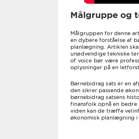
Målgruppe og t
Målgruppen for denne arti
en dybere forståelse af 
planlægning. Artiklen ska
unødvendige tekniske te
of voice bør være profess
oplysninger på en letfors
Børnebidrag sats er en a
den sikrer passende økono
børnebidrag satsens histo
finansfolk opnå en bedre
viden kan de træffe veli
økonomisk planlægning i