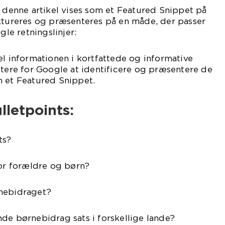
t denne artikel vises som et Featured Snippet på
uktureres og præsenteres på en måde, der passer
gle retningslinjer:
el informationen i kortfattede og informative
ttere for Google at identificere og præsentere de
m et Featured Snippet.
letpoints:
ts?
for forældre og børn?
rnebidraget?
de børnebidrag sats i forskellige lande?