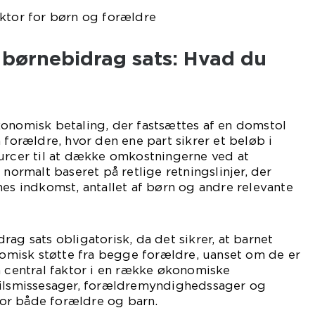
aktor for børn og forældre
l børnebidrag sats: Hvad du
konomisk betaling, der fastsættes af en domstol
 forældre, hvor den ene part sikrer et beløb i
ourcer til at dække omkostningerne ved at
 normalt baseret på retlige retningslinjer, der
nes indkomst, antallet af børn og andre relevante
ag sats obligatorisk, da det sikrer, at barnet
misk støtte fra begge forældre, uanset om de er
n central faktor i en række økonomiske
kilsmissesager, forældremyndighedssager og
or både forældre og barn.