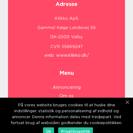
Adresse
web:
www.klikko.dk/
Menu
Annoncering
Om os
Cookies
På vores website bruges cookies til at huske dine
indstillinger, statistik og personalisering af indhold og
Kontakt os
annoncer. Denne information deles med tredjepart. Ved
Sitemap
fortsat brug af websiden godkender du cookiepolitikken.
Ok
Privatlivspolitik