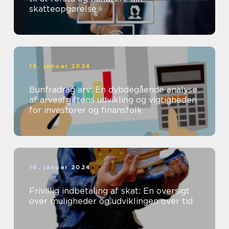
skatteopgørelse
16. januar 2024
Bunfradrag arv: En dybdegående analyse
af arveafgiftens udvikling og vigtigheden
for investorer og finansfolk
16. januar 2024
Frivillig indbetaling af skat: En oversigt
over muligheder og udviklingen over tid