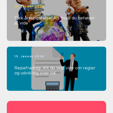
15. januar 2024
Tjek årsopgørelse: Alt hvad du behøver
at vide
15. januar 2024
Rejsefradrag: Alt du skal vide om regler
og udvikling over tid