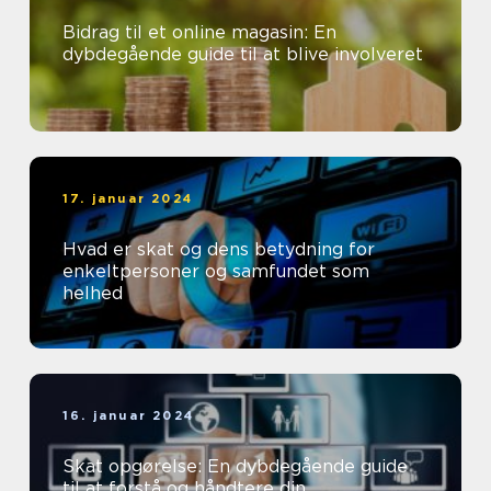
Bidrag til et online magasin: En
dybdegående guide til at blive involveret
17. januar 2024
Hvad er skat og dens betydning for
enkeltpersoner og samfundet som
helhed
16. januar 2024
Skat opgørelse: En dybdegående guide
til at forstå og håndtere din