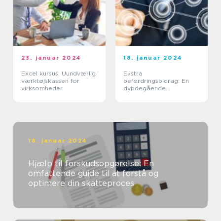
23. januar 2024
18. januar 2024
Excel kursus: Uundværlig
Ekstra
værktøjskassen for
befordringsbidrag: En
virksomheder
dybdegående
undersøgelse af
fordelene og udviklingen
18. januar 2024
Hjælp til forskudsopgørelse: En
omfattende guide til at forstå og
optimere din skatteproces