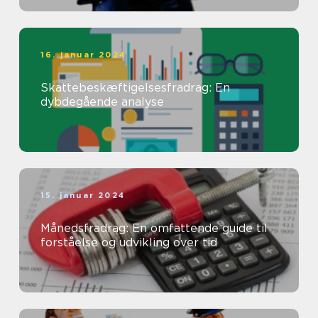
16. januar 2024
Skattebeskæftigelsesfradrag: En
dybdegående analyse
15. januar 2024
Månedsfradrag: En omfattende guide til
forståelse og udvikling over tid