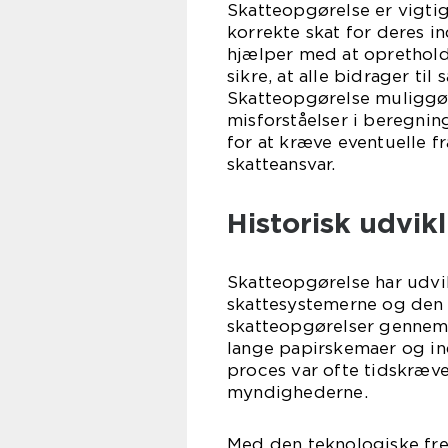
Skatteopgørelse er vigtig
korrekte skat for deres i
hjælper med at opretholde
sikre, at alle bidrager ti
Skatteopgørelse muliggør 
misforståelser i beregni
for at kræve eventuelle f
skatteansvar.
Historisk udvik
Skatteopgørelse har udvi
skattesystemerne og den 
skatteopgørelser gennemf
lange papirskemaer og i
proces var ofte tidskræv
myndighederne.
Med den teknologiske fr