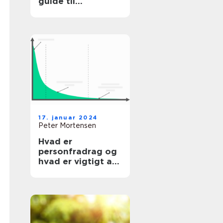
guide til
investorer og
finansfolk
17. januar 2024
Peter Mortensen
Hvad er
personfradrag og
hvad er vigtigt at
vide