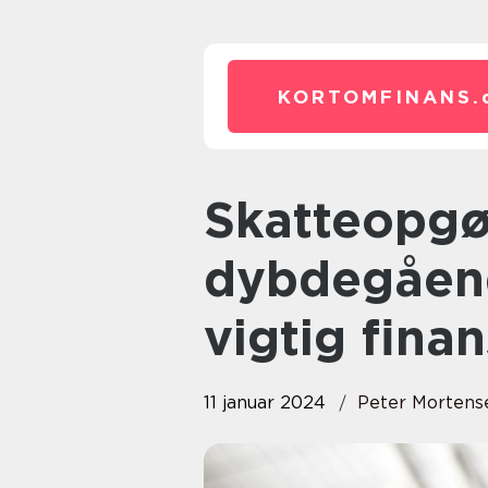
KORTOMFINANS.
Skatteopgørelse: En
dybdegåend
vigtig fina
11 januar 2024
Peter Mortens