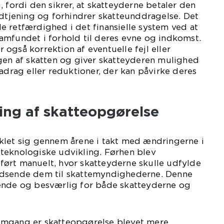
, fordi den sikrer, at skatteyderne betaler den
ndtjening og forhindrer skatteunddragelse. Det
 retfærdighed i det finansielle system ved at
l samfundet i forhold til deres evne og indkomst.
også korrektion af eventuelle fejl eller
ngen af skatten og giver skatteyderen mulighed
radrag eller reduktioner, der kan påvirke deres
ling af skatteopgørelse
klet sig gennem årene i takt med ændringerne i
teknologiske udvikling. Førhen blev
ørt manuelt, hvor skatteyderne skulle udfylde
ndsende dem til skattemyndighederne. Denne
ende og besværlig for både skatteyderne og
emgang er skatteopgørelse blevet mere