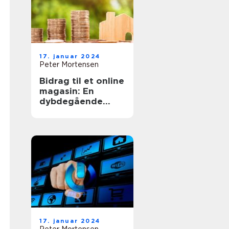
17. januar 2024
Peter Mortensen
Bidrag til et online
magasin: En
dybdegående
guide til at blive
involveret
17. januar 2024