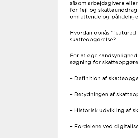
såsom arbejdsgivere eller 
for fejl og skatteunddra
omfattende og pålidelige
Hvordan opnås “featured 
skatteopgørelse?
For at øge sandsynlighede
søgning for skatteopgørel
– Definition af skatteopg
– Betydningen af skatteo
– Historisk udvikling af 
– Fordelene ved digitalis