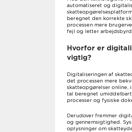
automatiseret og digitali
skatteopgørelsesplatform
beregnet den korrekte ska
processen mere brugervenl
fejl og letter arbejdsby
Hvorfor er digita
vigtig?
Digitaliseringen af skatte
det processen mere bekve
skatteopgørelser online, 
tal beregnet umiddelbart
processer og fysiske dok
Derudover fremmer digita
og gennemsigtighed. Syst
oplysninger om skatteyder