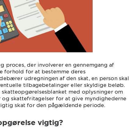
lig proces, der involverer en gennemgang af
e forhold for at bestemme deres
indebærer udregningen af den skat, en person skal
entuelle tilbagebetalinger eller skyldige beløb.
n skatteopgørelsesblanket med oplysninger om
r og skattefritagelser for at give myndighederne
rigtig skat for den pågældende periode.
opgørelse vigtig?