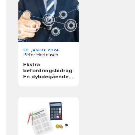
18. januar 2024
Peter Mortensen
Ekstra
befordringsbidrag:
En dybdegående
undersøgelse af
fordelene og
udviklingen