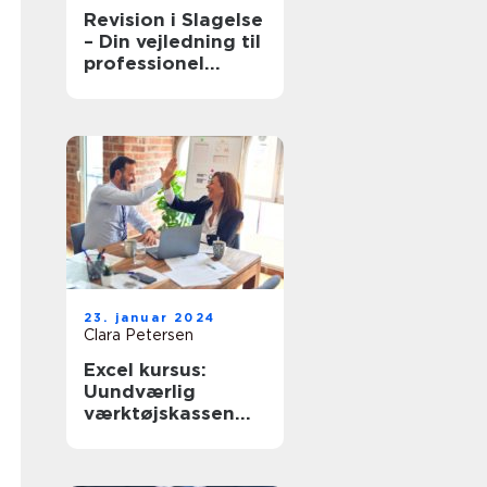
Revision i Slagelse
– Din vejledning til
professionel
regnskabshåndteri
ng
23. januar 2024
Clara Petersen
Excel kursus:
Uundværlig
værktøjskassen
for virksomheder