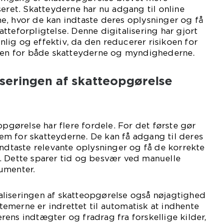
seret. Skatteyderne har nu adgang til online
e, hvor de kan indtaste deres oplysninger og få
tteforpligtelse. Denne digitalisering har gjort
ig og effektiv, da den reducerer risikoen for
rden for både skatteyderne og myndighederne.
liseringen af skatteopgørelse
opgørelse har flere fordele. For det første gør
m for skatteyderne. De kan få adgang til deres
indtaste relevante oplysninger og få de korrekte
. Dette sparer tid og besvær ved manuelle
umenter.
liseringen af skatteopgørelse også nøjagtighed
emerne er indrettet til automatisk at indhente
ens indtægter og fradrag fra forskellige kilder,