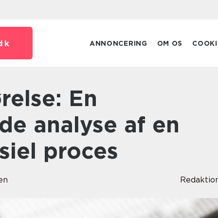
dk
ANNONCERING
OM OS
COOKI
e analyse af en
nsiel proces
en
Redaktio